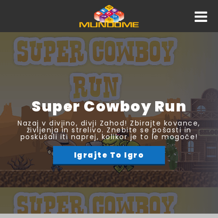
Super Cowboy Run
Nazaj v divjino, divji Zahod! Zbirajte kovance,
življenja in strelivo. Znebite se pošasti in
poskušali iti naprej, kolikor je to le mogoče!
Igrajte To Igro