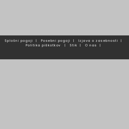
Splošni pogoji
|
Posebni pogoji
|
Izjava o zasebnosti
|
Politika piškotkov
|
Stik
|
O nas
|