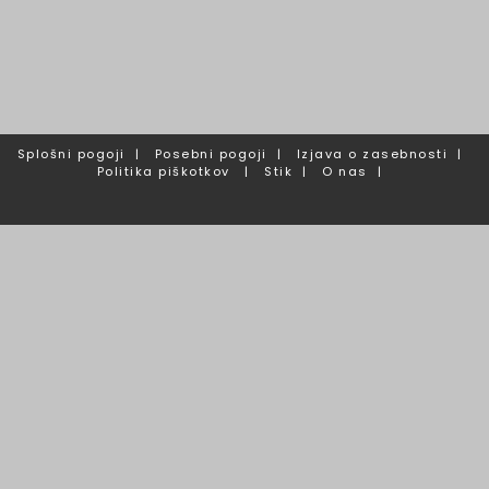
Splošni pogoji
|
Posebni pogoji
|
Izjava o zasebnosti
|
Politika piškotkov
|
Stik
|
O nas
|