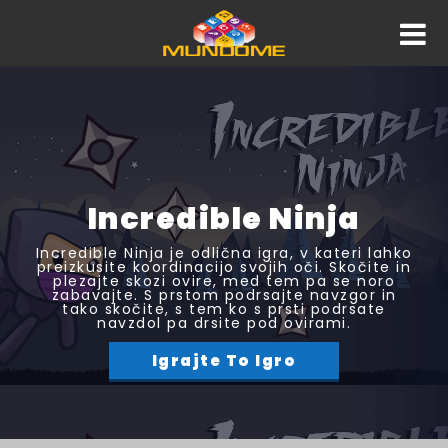
Incredible Ninja
Incredible Ninja je odlična igra, v kateri lahko
preizkusite koordinacijo svojih oči. Skočite in
plezajte skozi ovire, med tem pa se noro
zabavajte. S prstom podrsajte navzgor in
tako skočite, s tem ko s prsti podrsate
navzdol pa drsite pod ovirami.
Igrajte To Igro