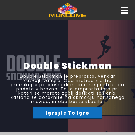
Double Stickman
Double Stickman je preprosta, vendar
zasvojljiva igra. Oba možica s črtic
premikajte po ploščadi in jima ne pustite, da
padeta v brezno. To je preprosta igra pri
kateri se morate zgolj dotikati zaslona.
Zaslona se dotaknite na območju narisanega
možica, in oba bosta skočila.
Igrajte To Igro