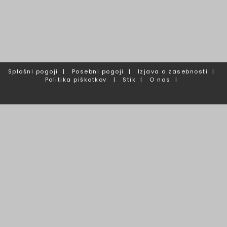
Splošni pogoji
|
Posebni pogoji
|
Izjava o zasebnosti
|
Politika piškotkov
|
Stik
|
O nas
|