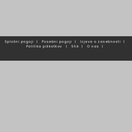
Splošni pogoji
|
Posebni pogoji
|
Izjava o zasebnosti
|
Politika piškotkov
|
Stik
|
O nas
|