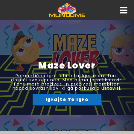
Maze Lover
Romantična igra labirinta, kjer mora fant
doseči svojo punco. Med njima je veliko ovir.
Fant mora preživeti in preživeti morebiten
napad sovražnikov, ki ga poskušajo ustaviti.
Igrajte To Igro