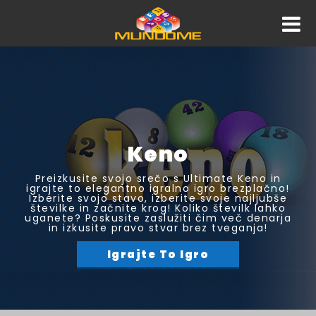
Keno
Preizkusite svojo srečo s Ultimate Keno in
igrajte to elegantno igralno igro brezplačno!
Izberite svojo stavo, izberite svoje najljubše
številke in začnite krog! Koliko številk lahko
uganete? Poskusite zaslužiti čim več denarja
in izkusite pravo stvar brez tveganja!
Igrajte To Igro