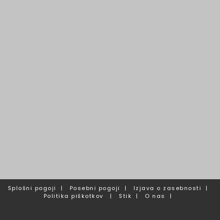
Splošni pogoji
|
Posebni pogoji
|
Izjava o zasebnosti
|
Politika piškotkov
|
Stik
|
O nas
|